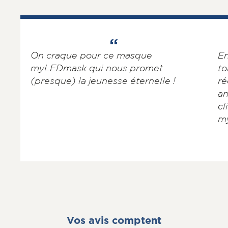
On craque pour ce masque
En
myLEDmask qui nous promet
to
(presque) la jeunesse éternelle !
ré
an
cl
m
Vos avis comptent