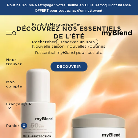
Aller directement au contenu
Routine Double Nettoyage : Votre Baume-en-Huile Démaquillant Intense
OFFERT pour tout achat
d'un nettoyant
.
Produits
Marque
Spa
Mag
DÉCOUVREZ NOS ESSENTIELS
Rechercher
DE L'ÉTÉ
Ouvrir le menu
Rechercher
Réserver un soin
Nouvelle saison, nouvelles routines,
l'essentiel myBlend pour cet été.
Nous
trouver
DÉCOUVRIR
Mon
compte
Français/FR
Panier
0 produit
0