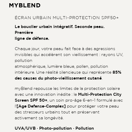
MYBLEND
ÉCRAN URBAIN MULTI-PROTECTION SPF50+
Le bouclier urbain intégratif. Seconde peau.
Première
ligne de défense.
Chaque jour, votre peau fait face à des agressions
invisibles qui accélèrent son vieillissement : rayons UV,
pollution
atmosphérique, lumière bleue, pollen, pollution
intérieure. Une réalité silencieuse qui représente
85%
des causes du photo-vieillissement cutané
.
myBlend repousse les limites de la protection solaire
avec une innovation inédite : le
Multi-Protection City
Screen SPF 50+
, un soin pro-âge 6-en-1 formulé avec
l'
[Age Defense-Complex]
pour protéger votre peau
des stresseurs urbains tout en préservant
activement sa longévité.
UVA/UVB · Photo-pollution · Pollution