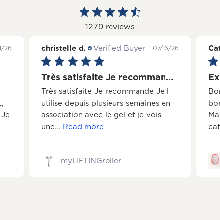
1279 reviews
Catherine B.
Verified Buyer
Nat
6/26
07/16/26
 satisfaite Je recommande Je
Expérience du masque
J 
l
Bonjour, Le produit est de très
J a
n
bonne qualité et très bien présenté.
plu
Mais je me suis fais opéré de la
cataracte il y a 1...
Read more
myLEDmask2