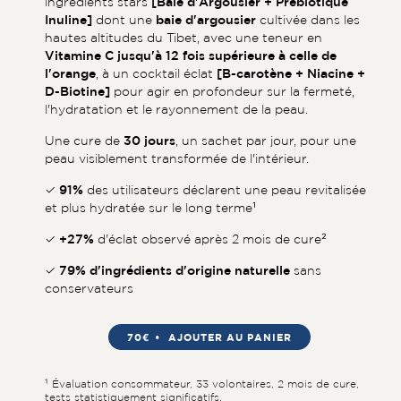
ingrédients stars
[Baie d'Argousier + Prébiotique
Inuline]
dont une
baie d'argousier
cultivée dans les
hautes altitudes du Tibet, avec une teneur en
Vitamine C jusqu'à 12 fois supérieure à celle de
l'orange
, à un cocktail éclat
[B-carotène + Niacine +
D-Biotine]
pour agir en profondeur sur la fermeté,
l'hydratation et le rayonnement de la peau.
Une cure de
30 jours
, un sachet par jour, pour une
peau visiblement transformée de l'intérieur.
✓
91%
des utilisateurs déclarent une peau revitalisée
et plus hydratée sur le long terme¹
✓
+27%
d'éclat observé après 2 mois de cure²
✓
79% d'ingrédients d'origine naturelle
sans
conservateurs
70€
AJOUTER AU PANIER
¹ Évaluation consommateur, 33 volontaires, 2 mois de cure,
tests statistiquement significatifs.