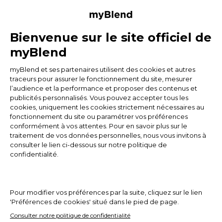
Contact
FAQ
Livraison & Retours
Programme de fidélité my+
Programme de parrainage
Produits
Marque
Expérience
Mag